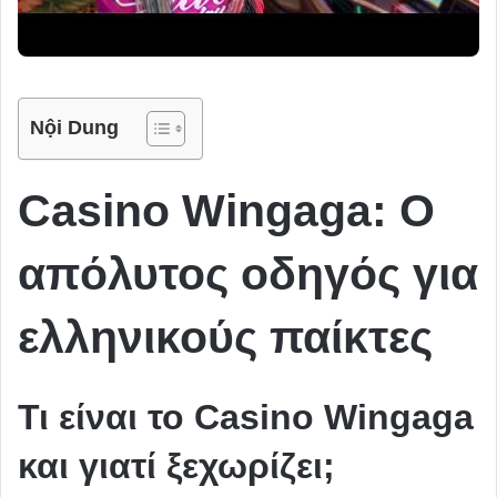
Nội Dung
Casino Wingaga: Ο
απόλυτος οδηγός για
ελληνικούς παίκτες
Τι είναι το Casino Wingaga
και γιατί ξεχωρίζει;