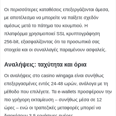
Οι περισσότερες καταθέσεις επεξεργάζονται άμεσα,
με αποτέλεσμα να μπορείτε να παίξετε σχεδόν
αμέσως μετά το πάτημα του κουμπιού. Η
πλατφόρμα χρησιμοποιεί SSL κρυπτογράφηση
256‑bit, εξασφαλίζοντας ότι τα προσωπικά σας
στοιχεία και οι συναλλαγές παραμένουν ασφαλείς.
Αναλήψεις: ταχύτητα και όρια
Οι αναλήψεις στο casino wingaga είναι συνήθως
επεξεργασμένες εντός 24‑48 ωρών, ανάλογα με τη
μέθοδο που επιλέγετε. Τα e‑wallets προσφέρουν την
πιο γρήγορη εκταμίευση – συνήθως μέσα σε 12
ώρες – ενώ οι τραπεζικές μεταφορές μπορεί να
διαρκέσουν 3‑5 εργάσιμες ημέρες.