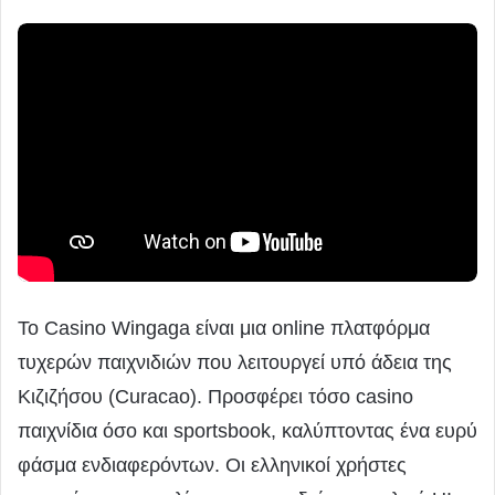
Το Casino Wingaga είναι μια online πλατφόρμα
τυχερών παιχνιδιών που λειτουργεί υπό άδεια της
Κιζιζήσου (Curacao). Προσφέρει τόσο casino
παιχνίδια όσο και sportsbook, καλύπτοντας ένα ευρύ
φάσμα ενδιαφερόντων. Οι ελληνικοί χρήστες