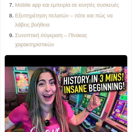
Mobile app και εμπειρία σε κινητές συσκευές
Εξυπηρέτηση πελατών – πότε και πώς να
λάβεις βοήθεια
Συνοπτική σύγκριση – Πίνακας
χαρακτηριστικών