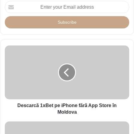
E
n
t
e
r
y
o
u
r
E
m
a
i
l
a
d
d
Descarcă 1xBet pe iPhone fără App Store în
r
Moldova
e
s
s