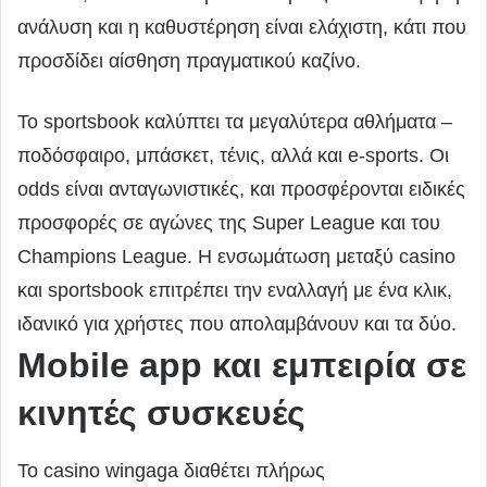
ανάλυση και η καθυστέρηση είναι ελάχιστη, κάτι που
προσδίδει αίσθηση πραγματικού καζίνο.
Το sportsbook καλύπτει τα μεγαλύτερα αθλήματα –
ποδόσφαιρο, μπάσκετ, τένις, αλλά και e‑sports. Οι
odds είναι ανταγωνιστικές, και προσφέρονται ειδικές
προσφορές σε αγώνες της Super League και του
Champions League. Η ενσωμάτωση μεταξύ casino
και sportsbook επιτρέπει την εναλλαγή με ένα κλικ,
ιδανικό για χρήστες που απολαμβάνουν και τα δύο.
Mobile app και εμπειρία σε
κινητές συσκευές
Το casino wingaga διαθέτει πλήρως