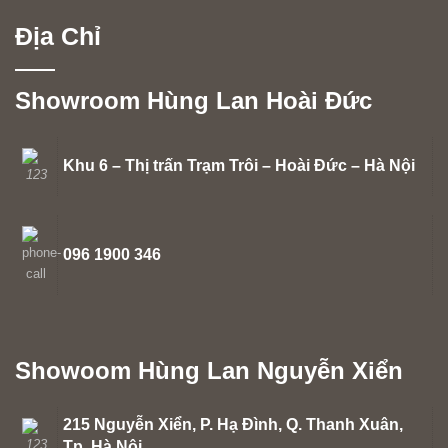
Địa Chỉ
Showroom Hùng Lan Hoài Đức
Khu 6 – Thị trấn Trạm Trôi – Hoài Đức – Hà Nội
096 1900 346
Showoom Hùng Lan Nguyễn Xiển
215 Nguyễn Xiển, P. Hạ Đình, Q. Thanh Xuân,
Tp. Hà Nội