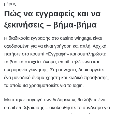
μέρος.
Πώς να εγγραφείς και να
ξεκινήσεις – βήμα‑βήμα
Η διαδικασία εγγραφής στο casino wingaga είναι
σχεδιασμένη για να είναι γρήγορη και απλή. Αρχικά,
πατήστε στο κουμπί «Εγγραφή» και συμπληρώστε
τα βασικά στοιχεία: όνομα, email, τηλέφωνο και
ημερομηνία γέννησης. Στη συνέχεια, δημιουργείτε
ένα μοναδικό όνομα χρήστη και κωδικό πρόσβασης,
τα οποία θα χρησιμοποιείτε για το login.
Μετά την εισαγωγή των δεδομένων, θα λάβετε ένα
email επιβεβαίωσης – ακολουθήστε το σύνδεσμο για