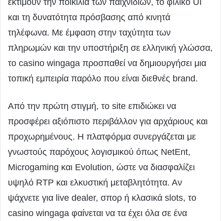
εκτιμούν την ποικιλία των παιχνιδιών, το φιλικό UI
και τη δυνατότητα πρόσβασης από κινητά
τηλέφωνα. Με έμφαση στην ταχύτητα των
πληρωμών και την υποστήριξη σε ελληνική γλώσσα,
το casino wingaga προσπαθεί να δημιουργήσει μια
τοπική εμπειρία παρόλο που είναι διεθνές brand.
Από την πρώτη στιγμή, το site επιδιώκει να
προσφέρει αξιόπιστο περιβάλλον για αρχάριους και
προχωρημένους. Η πλατφόρμα συνεργάζεται με
γνωστούς παρόχους λογισμικού όπως NetEnt,
Microgaming και Evolution, ώστε να διασφαλίζει
υψηλό RTP και ελκυστική μεταβλητότητα. Αν
ψάχνετε για live dealer, σπορ ή κλασικά slots, το
casino wingaga φαίνεται να τα έχει όλα σε ένα