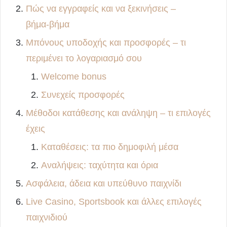
d
Πώς να εγγραφείς και να ξεκινήσεις –
a
βήμα‑βήμα
n
e
Μπόνους υποδοχής και προσφορές – τι
m
περιμένει το λογαριασμό σου
a
Welcome bonus
i
l
Συνεχείς προσφορές
Μέθοδοι κατάθεσης και ανάληψη – τι επιλογές
έχεις
Καταθέσεις: τα πιο δημοφιλή μέσα
Αναλήψεις: ταχύτητα και όρια
Ασφάλεια, άδεια και υπεύθυνο παιχνίδι
Live Casino, Sportsbook και άλλες επιλογές
παιχνιδιού