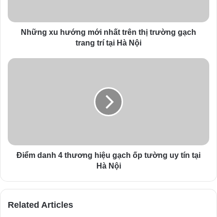
l
a
d
d
Những xu hướng mới nhất trên thị trường gạch
r
trang trí tại Hà Nội
e
s
s
Điểm danh 4 thương hiệu gạch ốp tường uy tín tại
Hà Nội
Related Articles