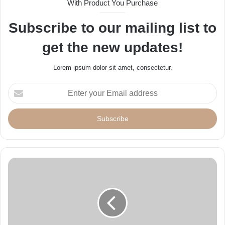
With Product You Purchase
Subscribe to our mailing list to
get the new updates!
Lorem ipsum dolor sit amet, consectetur.
E
n
t
e
r
y
o
u
r
E
m
a
i