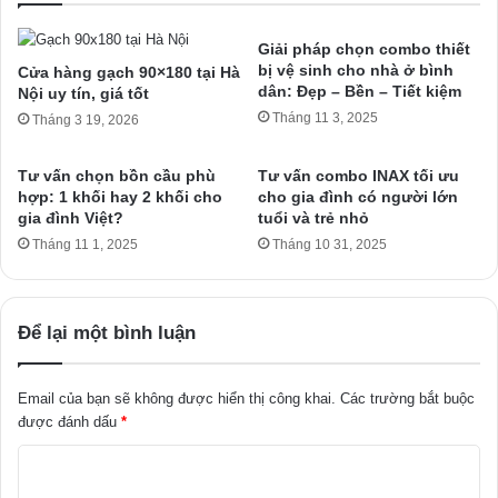
Giải pháp chọn combo thiết
bị vệ sinh cho nhà ở bình
Cửa hàng gạch 90×180 tại Hà
dân: Đẹp – Bền – Tiết kiệm
Nội uy tín, giá tốt
Tháng 11 3, 2025
Tháng 3 19, 2026
Tư vấn chọn bồn cầu phù
Tư vấn combo INAX tối ưu
hợp: 1 khối hay 2 khối cho
cho gia đình có người lớn
gia đình Việt?
tuổi và trẻ nhỏ
Tháng 11 1, 2025
Tháng 10 31, 2025
Để lại một bình luận
Email của bạn sẽ không được hiển thị công khai.
Các trường bắt buộc
được đánh dấu
*
B
ì