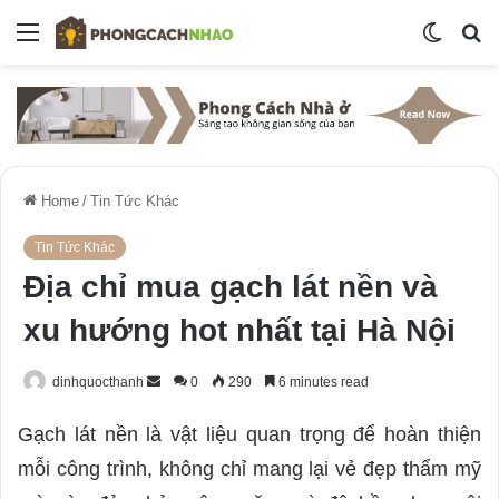
Menu
Switch
S
skin
fo
Home
/
Tin Tức Khác
Tin Tức Khác
Địa chỉ mua gạch lát nền và
xu hướng hot nhất tại Hà Nội
dinhquocthanh
S
0
290
6 minutes read
e
Gạch lát nền là vật liệu quan trọng để hoàn thiện
n
d
mỗi công trình, không chỉ mang lại vẻ đẹp thẩm mỹ
a