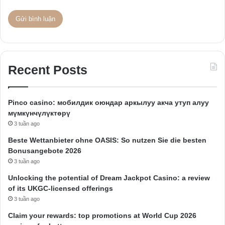
Recent Posts
Pinco casino: мобилдик оюндар аркылуу акча утуп алуу
мүмкүнчүлүктөрү
3 tuần ago
Beste Wettanbieter ohne OASIS: So nutzen Sie die besten
Bonusangebote 2026
3 tuần ago
Unlocking the potential of Dream Jackpot Casino: a review
of its UKGC-licensed offerings
3 tuần ago
Claim your rewards: top promotions at World Cup 2026