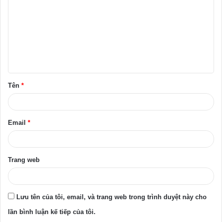
n
h
l
u
ậ
Tên
*
n
*
Email
*
Trang web
Lưu tên của tôi, email, và trang web trong trình duyệt này cho
lần bình luận kế tiếp của tôi.