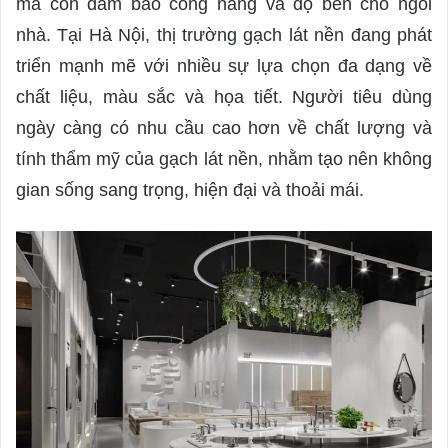
mà còn đảm bảo công năng và độ bền cho ngôi
n
nhà. Tại Hà Nội, thị trường gạch lát nền đang phát
e
triển mạnh mẽ với nhiều sự lựa chọn đa dạng về
m
a
chất liệu, màu sắc và họa tiết. Người tiêu dùng
i
ngày càng có nhu cầu cao hơn về chất lượng và
l
tính thẩm mỹ của gạch lát nền, nhằm tạo nên không
gian sống sang trọng, hiện đại và thoải mái.