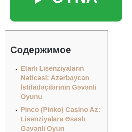
Содержимое
Etarlı Lisenziyaların
Nəticəsi: Azərbaycan
İstifadəçilərinin Gəvənli
Oyunu
Pinco (Pinko) Casino Az:
Lisenziyalara Əsaslı
Gəvənli Oyun