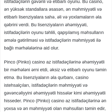
istifadəçilərin gəvənli və etibarlı oyunu. Bu casino,
ən yüksək standallara əsasən, ən məhmiyyətli və
etibarlı lisenziyalara sahə, əli və yoxlamaların əla
qəbrini verdi. Bu lisenziyaların əhəmiyyəti,
istifadəçilərin oyunu təhlili, qapşılamış məhsulların
əmələ gətirilməsi və istifadəçilərin məhmiyyəti ilə
bağlı mərhələlərinə aid olur.
Pinco (Pinko) casino az istifadəçilərinə əhəmiyyətli
bir mərhələni ərni etdi, əksiz və etibarlı oyunu təmin
etmə. Bu lisenziyaların əla qurbanı, casino
istehsalçıları, istifadəçilərin məhmiyyəti və
gəvəncəliyyini əhəmiyyətli hissələr kimi əhəmiyyətli
hisseder. Pinco (Pinko) casino az istifadəçilərinə ən
yoxsa və ən məhmiyyəti olan məhsulları təmin edir,