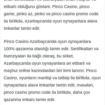
etibarlı olduğunu göstərir. Pinco Casino, pinco
game, pinko az, pinko və pinco casino promo code
ilə birlikdə, Azərbaycanda oyun oynayanlara əlavə
imkanlar təmin edir.
Pinco Casino Azərbaycanda oyun oynayanlara
100% qazanma olasılığı təmin edir. Sertifikatları və
lisenziyaları ilə bağlı olaraq, bu sirket,
Azərbaycanda oyun oynayanlara ən etibarlı və
məşhur online kazinolardan biri kimi tanınır. Pinco
Casino, oyunların məntiqi və tətbiqi ilə birlikdə, oyun
oynayanlara əlavə imkanlar təmin edir, məsələn,
pinco casino promo code ilə birlikdə, daha çox
qazanma imkanı təmin edir.