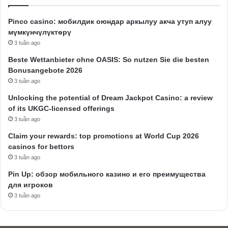
Pinco casino: мобилдик оюндар аркылуу акча утуп алуу
мүмкүнчүлүктөрү
3 tuần ago
Beste Wettanbieter ohne OASIS: So nutzen Sie die besten
Bonusangebote 2026
3 tuần ago
Unlocking the potential of Dream Jackpot Casino: a review
of its UKGC-licensed offerings
3 tuần ago
Claim your rewards: top promotions at World Cup 2026
casinos for bettors
3 tuần ago
Pin Up: обзор мобильного казино и его преимущества
для игроков
3 tuần ago