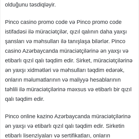
olduğunu təsdiqləyir.
Pinco casino promo code və Pinco promo code
istifadəsi ilə müraciətçilər, qızıl qalının daha yaxşı
şansları və məhsulları ilə tanışlaşa bilərlər. Pinco
casino Azərbaycanda müraciətçilərinə ən yaxşı və
etibarlı qızıl qalı təqdim edir. Sirket, müraciətçilərinə
ən yaxşı xidmətləri və məhsulları təqdim edərək,
onların məlumatlarının və maliyyə hesablarının
təhlili ilə müraciətçilərinə məxsus və etibarlı bir qızıl
qalı təqdim edir.
Pinco online kazino Azərbaycanda müraciətçilərinə
ən yaxşı və etibarlı qızıl qalı təqdim edir. Sirketin
etibarlı lisenziyaları və sertifikatları, onların