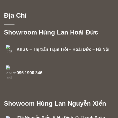
Địa Chỉ
Showroom Hùng Lan Hoài Đức
Khu 6 – Thị trấn Trạm Trôi – Hoài Đức – Hà Nội
096 1900 346
Showoom Hùng Lan Nguyễn Xiển
215 Nguyễn Xiển, P. Hạ Đình, Q. Thanh Xuân,