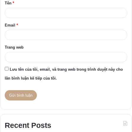
Tên
*
n
*
Email
*
Trang web
Lưu tên của tôi, email, và trang web trong trình duyệt này cho
lần bình luận kế tiếp của tôi.
Recent Posts