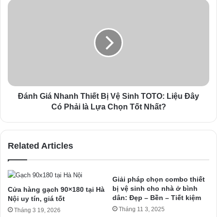
s
s
Đánh Giá Nhanh Thiết Bị Vệ Sinh TOTO: Liệu Đây
Có Phải là Lựa Chọn Tốt Nhất?
Related Articles
Giải pháp chọn combo thiết
bị vệ sinh cho nhà ở bình
Cửa hàng gạch 90×180 tại Hà
dân: Đẹp – Bền – Tiết kiệm
Nội uy tín, giá tốt
Tháng 11 3, 2025
Tháng 3 19, 2026