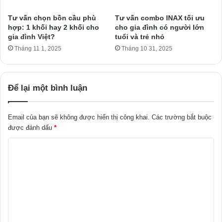
Tư vấn chọn bồn cầu phù
Tư vấn combo INAX tối ưu
hợp: 1 khối hay 2 khối cho
cho gia đình có người lớn
gia đình Việt?
tuổi và trẻ nhỏ
Tháng 11 1, 2025
Tháng 10 31, 2025
Để lại một bình luận
Email của bạn sẽ không được hiển thị công khai.
Các trường bắt buộc
được đánh dấu
*
B
ì
n
h
l
u