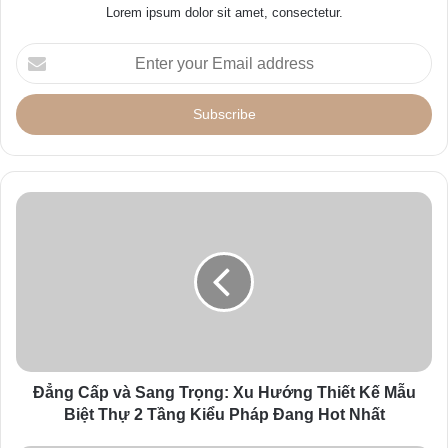
Lorem ipsum dolor sit amet, consectetur.
E
n
t
e
r
y
o
u
r
E
m
a
i
l
a
d
d
Đẳng Cấp và Sang Trọng: Xu Hướng Thiết Kế Mẫu
r
Biệt Thự 2 Tầng Kiểu Pháp Đang Hot Nhất
e