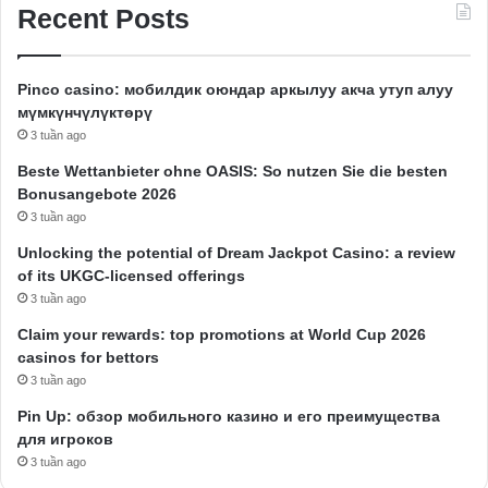
Recent Posts
Pinco casino: мобилдик оюндар аркылуу акча утуп алуу
мүмкүнчүлүктөрү
3 tuần ago
Beste Wettanbieter ohne OASIS: So nutzen Sie die besten
Bonusangebote 2026
3 tuần ago
Unlocking the potential of Dream Jackpot Casino: a review
of its UKGC-licensed offerings
3 tuần ago
Claim your rewards: top promotions at World Cup 2026
casinos for bettors
3 tuần ago
Pin Up: обзор мобильного казино и его преимущества
для игроков
3 tuần ago