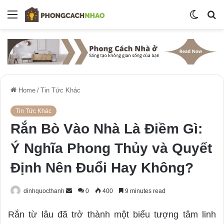
Menu
Switch
S
skin
fo
Home
/
Tin Tức Khác
Tin Tức Khác
Rắn Bò Vào Nhà Là Điềm Gì:
Ý Nghĩa Phong Thủy và Quyết
Định Nên Đuổi Hay Không?
dinhquocthanh
S
0
400
9 minutes read
e
Rắn từ lâu đã trở thành một biểu tượng tâm linh
n