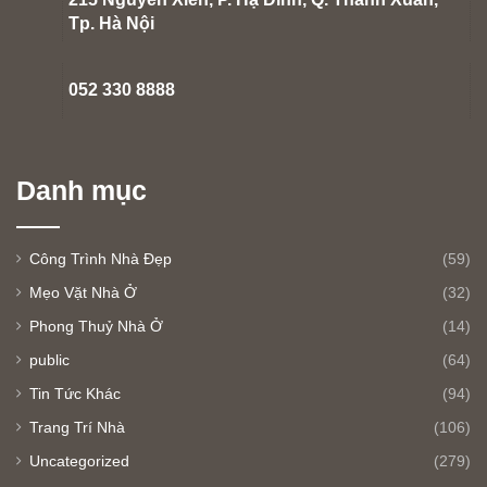
215 Nguyễn Xiển, P. Hạ Đình, Q. Thanh Xuân,
Tp. Hà Nội
052 330 8888
Danh mục
Công Trình Nhà Đẹp
(59)
Mẹo Vặt Nhà Ở
(32)
Phong Thuỷ Nhà Ở
(14)
public
(64)
Tin Tức Khác
(94)