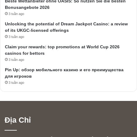
Beste Wettanbieter ohne OASIS: So nutzen Sie die besten
Bonusangebote 2026
3 tuần ago
Unlocking the potential of Dream Jackpot Casino: a review
of its UKGC-licensed offerings
3 tuần ago
Claim your rewards: top promotions at World Cup 2026
casinos for bettors
3 tuần ago
Pin Up: обзор мобильного казино и его преимущества
для игроков
3 tuần ago
Địa Chỉ