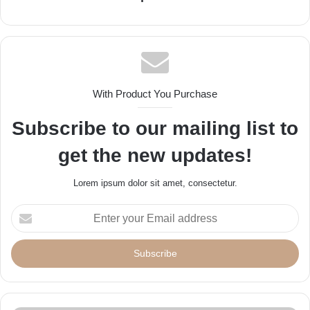
With Product You Purchase
Subscribe to our mailing list to
get the new updates!
Lorem ipsum dolor sit amet, consectetur.
E
n
t
e
r
y
o