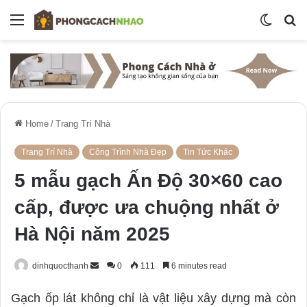
Menu
Switch
S
skin
fo
Home
/
Trang Trí Nhà
Trang Trí Nhà
Công Trình Nhà Đẹp
Tin Tức Khác
5 mẫu gạch Ấn Độ 30×60 cao
cấp, được ưa chuộng nhất ở
Hà Nội năm 2025
dinhquocthanh
S
0
111
6 minutes read
e
Gạch ốp lát không chỉ là vật liệu xây dựng mà còn
n