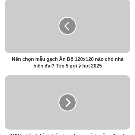
u
r
E
m
a
i
l
a
d
d
Nên chọn mẫu gạch Ấn Độ 120x120 nào cho nhà
r
hiện đại? Top 5 gợi ý hot 2025
e
s
s