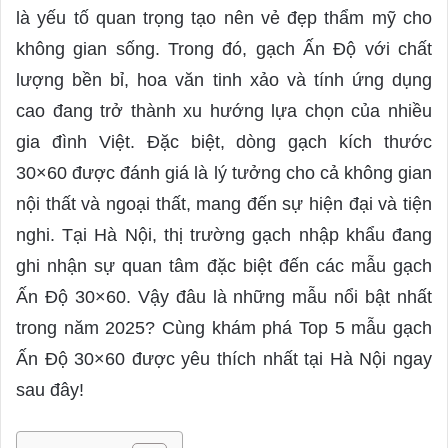
d
là yếu tố quan trọng tạo nên vẻ đẹp thẩm mỹ cho
a
không gian sống. Trong đó, gạch Ấn Độ với chất
n
lượng bền bỉ, hoa văn tinh xảo và tính ứng dụng
e
cao đang trở thành xu hướng lựa chọn của nhiều
m
a
gia đình Việt. Đặc biệt, dòng gạch kích thước
i
30×60 được đánh giá là lý tưởng cho cả không gian
l
nội thất và ngoại thất, mang đến sự hiện đại và tiện
nghi. Tại Hà Nội, thị trường gạch nhập khẩu đang
ghi nhận sự quan tâm đặc biệt đến các mẫu gạch
Ấn Độ 30×60. Vậy đâu là những mẫu nổi bật nhất
trong năm 2025? Cùng khám phá Top 5 mẫu gạch
Ấn Độ 30×60 được yêu thích nhất tại Hà Nội ngay
sau đây!