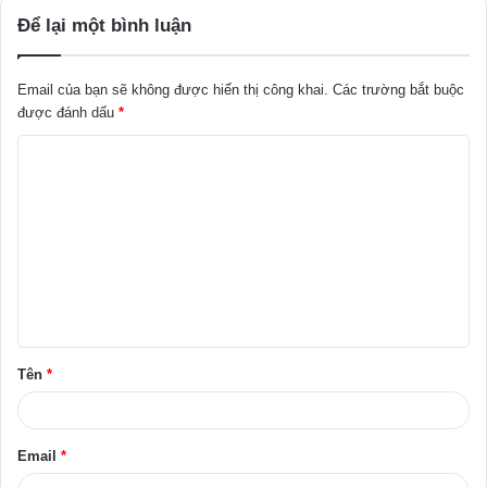
Để lại một bình luận
Email của bạn sẽ không được hiển thị công khai.
Các trường bắt buộc
được đánh dấu
*
B
ì
n
h
l
u
ậ
Tên
*
n
*
Email
*