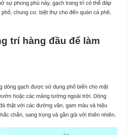
ờ sự phong phú này, gạch trang trí có thể đáp
phố, chung cư, biệt thự cho đến quán cà phê,
g trí hàng đầu để làm
ững dòng gạch được sử dụng phổ biến cho mặt
n vườn hoặc các mảng tường ngoài trời. Dòng
đá thật với các đường vân, gam màu và hiệu
ắc chắn, sang trọng và gần gũi với thiên nhiên.