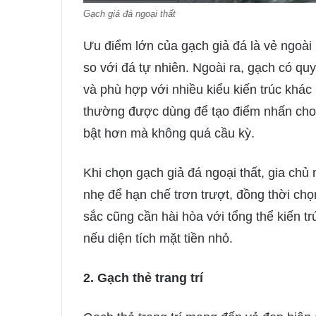
Gạch giả đá ngoại thất
Ưu điểm lớn của gạch giả đá là vẻ ngoà
so với đá tự nhiên. Ngoài ra, gạch có quy
và phù hợp với nhiều kiểu kiến trúc khác
thường được dùng để tạo điểm nhấn cho m
bật hơn mà không quá cầu kỳ.
Khi chọn gạch giả đá ngoại thất, gia ch
nhẹ để hạn chế trơn trượt, đồng thời chọn
sắc cũng cần hài hòa với tổng thể kiến tr
nếu diện tích mặt tiền nhỏ.
2. Gạch thẻ trang trí