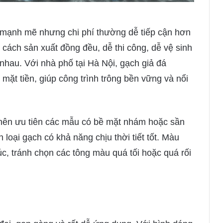
i mạnh mẽ nhưng chi phí thường dễ tiếp cận hơn
 cách sản xuất đồng đều, dễ thi công, dễ vệ sinh
 nhau. Với nhà phố tại Hà Nội, gạch giả đá
ặt tiền, giúp công trình trông bền vững và nổi
ủ nên ưu tiên các mẫu có bề mặt nhám hoặc sần
 loại gạch có khả năng chịu thời tiết tốt. Màu
úc, tránh chọn các tông màu quá tối hoặc quá rối