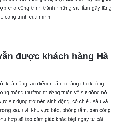
hợp cho công trình tránh những sai lầm gây lãng
o công trình của mình.
í vẫn được khách hàng Hà
 bởi khả năng tạo điểm nhấn rõ ràng cho không
ường thông thường thường thiên về sự đồng bộ
hu vực sử dụng trở nên sinh động, có chiều sâu và
ờng sau tivi, khu vực bếp, phòng tắm, ban công
phù hợp sẽ tạo cảm giác khác biệt ngay từ cái