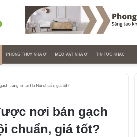
PHONG THUỶ NHÀ Ở
MẸO VẶT NHÀ Ở
TIN TỨC KHÁC
ch trang trí tại Hà Nội chuẩn, giá tốt?
được nơi bán gạch
ội chuẩn, giá tốt?