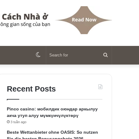
Switch
Search
skin
for
Recent Posts
Pinco casino: мобилдик оюндар аркылуу
акча утуп алуу мүмкүнчүлүктөрү
3 tuần ago
Beste Wettanbieter ohne OASIS: So nutzen
Sie die besten Bonusangebote 2026