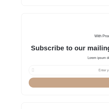
With Pro
Subscribe to our mailing
Lorem ipsum do
E
n
t
e
r
y
o
u
r