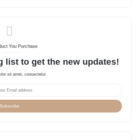
duct You Purchase
 list to get the new updates!
lor sit amet, consectetur.