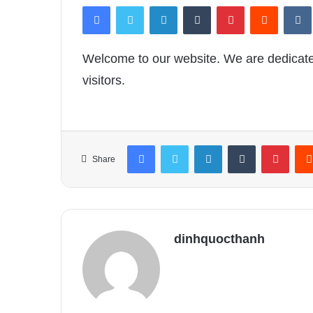
Facebook
Twitter
LinkedIn
Tumblr
Pinterest
Reddit
VK
n
d
a
Welcome to our website. We are dedicated
n
visitors.
e
m
a
i
Facebook
Twitter
LinkedIn
Tumblr
Pinterest
l
Share
dinhquocthanh