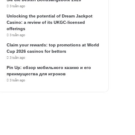
3 tuần ago
Unlocking the potential of Dream Jackpot
Casino: a review of its UKGC-licensed
offerings
3 tuần ago
Claim your rewards: top promotions at World
Cup 2026 casinos for bettors
3 tuần ago
Pin Up: обзор мобильного казино и его
преимущества для игроков
3 tuần ago