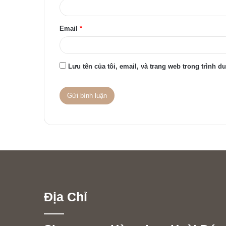
*
Email
*
Lưu tên của tôi, email, và trang web trong trình du
Địa Chỉ