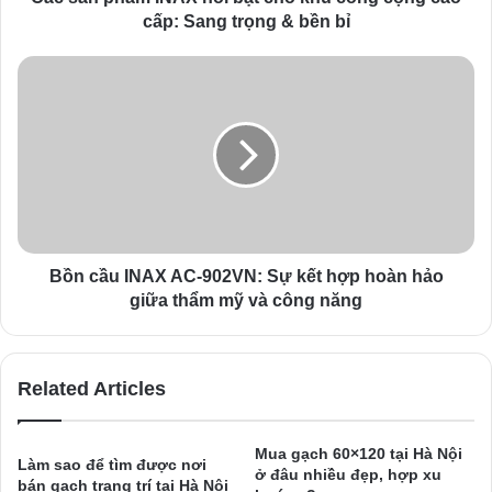
r
cấp: Sang trọng & bền bỉ
e
s
s
Bồn cầu INAX AC-902VN: Sự kết hợp hoàn hảo
giữa thẩm mỹ và công năng
Related Articles
Mua gạch 60×120 tại Hà Nội
Làm sao để tìm được nơi
ở đâu nhiều đẹp, hợp xu
bán gạch trang trí tại Hà Nội