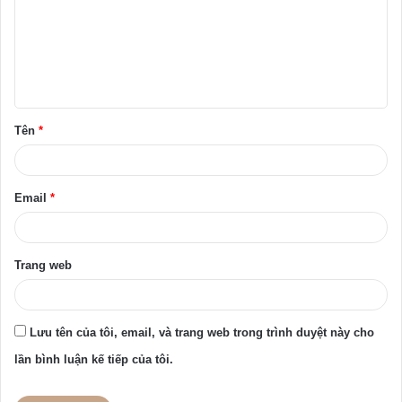
h
l
u
ậ
Tên
*
n
*
Email
*
Trang web
Lưu tên của tôi, email, và trang web trong trình duyệt này cho
lần bình luận kế tiếp của tôi.