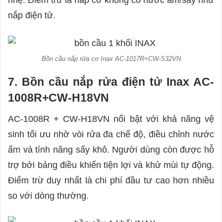
nhẹ. Điểm trừ là nắp cơ không có nước ấm/sấy như
nắp điện tử.
Bồn cầu nắp rửa cơ Inax AC-1017R+CW-S32VN
7. Bồn cầu nắp rửa điện tử Inax AC-
1008R+CW-H18VN
AC-1008R + CW-H18VN nổi bật với khả năng vệ
sinh tối ưu nhờ vòi rửa đa chế độ, điều chỉnh nước
ấm và tính năng sấy khô. Người dùng còn được hỗ
trợ bởi bảng điều khiển tiện lợi và khử mùi tự động.
Điểm trừ duy nhất là chi phí đầu tư cao hơn nhiều
so với dòng thường.