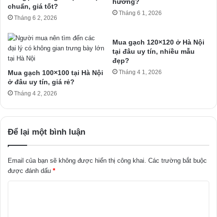
hướng?
chuẩn, giá tốt?
Tháng 6 1, 2026
Tháng 6 2, 2026
Mua gạch 120×120 ở Hà Nội
tại đâu uy tín, nhiều mẫu
đẹp?
Mua gạch 100×100 tại Hà Nội
Tháng 4 1, 2026
ở đâu uy tín, giá rẻ?
Tháng 4 2, 2026
Để lại một bình luận
Email của bạn sẽ không được hiển thị công khai.
Các trường bắt buộc
được đánh dấu
*
B
ì
n