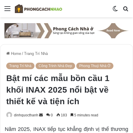
Menu
Switch
S
skin
fo
Home
/
Trang Trí Nhà
Trang Trí Nhà
Công Trình Nhà Đẹp
Phong Thuỷ Nhà Ở
Bật mí các mẫu bồn cầu 1
khối INAX 2025 nổi bật về
thiết kế và tiện ích
dinhquocthanh
S
0
183
5 minutes read
e
Năm 2025, INAX tiếp tục khẳng định vị thế thương
n