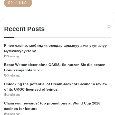
Recent Posts
Pinco casino: мобилдик оюндар аркылуу акча утуп алуу
мүмкүнчүлүктөрү
3 tuần ago
Beste Wettanbieter ohne OASIS: So nutzen Sie die besten
Bonusangebote 2026
3 tuần ago
Unlocking the potential of Dream Jackpot Casino: a review
of its UKGC-licensed offerings
3 tuần ago
Claim your rewards: top promotions at World Cup 2026
casinos for bettors
3 tuần ago