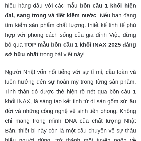
d
hiệu hàng đầu với các mẫu
bồn cầu 1 khối hiện
a
đại, sang trọng và tiết kiệm nước
. Nếu bạn đang
n
tìm kiếm sản phẩm chất lượng, thiết kế tinh tế phù
e
hợp với phong cách sống của gia đình Việt, đừng
m
a
bỏ qua
TOP mẫu bồn cầu 1 khối INAX 2025 đáng
i
sở hữu nhất
trong bài viết này!
l
Người Nhật vốn nổi tiếng với sự tỉ mỉ, cầu toàn và
luôn hướng đến sự hoàn mỹ trong từng sản phẩm.
Tinh thần đó được thể hiện rõ nét qua bồn cầu 1
khối INAX, là sáng tạo kết tinh từ di sản gốm sứ lâu
đời và những công nghệ vệ sinh tiên phong. Không
chỉ mang trong mình DNA của chất lượng Nhật
Bản, thiết bị này còn là một câu chuyện về sự thấu
hiểu người dùng, trở thành một tuyên ngôn về