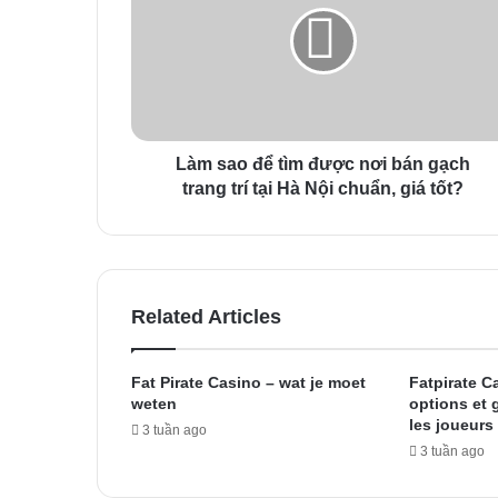
a
i
l
a
d
d
r
Làm sao để tìm được nơi bán gạch
e
trang trí tại Hà Nội chuẩn, giá tốt?
s
s
Related Articles
Fat Pirate Casino – wat je moet
Fatpirate C
weten
options et 
les joueurs
3 tuần ago
3 tuần ago