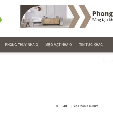
PHONG THUỶ NHÀ Ở
MẸO VẶT NHÀ Ở
TIN TỨC KHÁC
0
40
Less than a minute