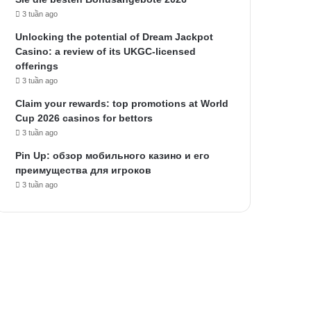
3 tuần ago
Unlocking the potential of Dream Jackpot
Casino: a review of its UKGC-licensed
offerings
3 tuần ago
Claim your rewards: top promotions at World
Cup 2026 casinos for bettors
3 tuần ago
Pin Up: обзор мобильного казино и его
преимущества для игроков
3 tuần ago