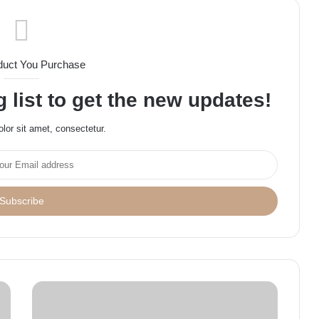
duct You Purchase
 list to get the new updates!
lor sit amet, consectetur.