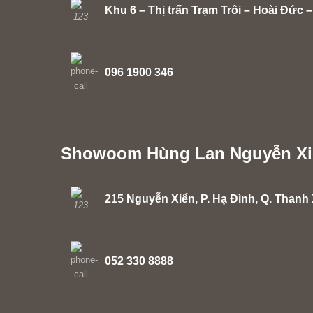
Khu 6 – Thị trấn Trạm Trôi – Hoài Đức 
096 1900 346
Showoom Hùng Lan Nguyễn Xi
215 Nguyễn Xiển, P. Hạ Đình, Q. Thanh 
052 330 8888