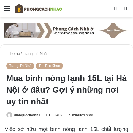
Menu
Switch
S
skin
fo
Home
/
Trang Trí Nhà
Trang Trí Nhà
Tin Tức Khác
Mua bình nóng lạnh 15L tại Hà
Nội ở đâu? Gợi ý những nơi
uy tín nhất
dinhquocthanh
S
0
407
5 minutes read
e
Việc sở hữu một bình nóng lạnh 15L chất lượng
n