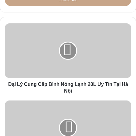
e
r
y
o
u
r
E
m
a
i
l
a
d
d
Đại Lý Cung Cấp Bình Nóng Lạnh 20L Uy Tín Tại Hà
r
Nội
e
s
s