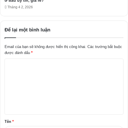
ở đâu uy tín, giá rẻ?
Tháng 4 2, 2026
Để lại một bình luận
Email của bạn sẽ không được hiển thị công khai.
Các trường bắt buộc
được đánh dấu
*
B
ì
n
h
l
u
ậ
Tên
*
n