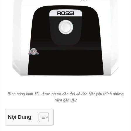
Bình nóng lạnh 15L được người dân thủ đô đặc biệt yêu thích những
năm gần đây
Nội Dung