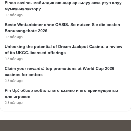
Pinco casino: мобилдик оюндар аркылуу акча утуп алуу
мүмкүнчүлүктөрү
3 tuần ago
Beste Wettanbieter ohne OASIS: So nutzen Sie die besten
Bonusangebote 2026
3 tuần ago
Unlocking the potential of Dream Jackpot Casino: a review
of its UKGC-licensed offerings
3 tuần ago
Claim your rewards: top promotions at World Cup 2026
casinos for bettors
3 tuần ago
Pin Up: обзор мобильного казино и его преимущества
для игроков
3 tuần ago