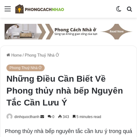
Menu
Switch
S
skin
fo
Home
/
Phong Thuỷ Nhà Ở
Phong Thuỷ Nhà Ở
Những Điều Cần Biết Về
Phong thủy nhà bếp Nguyên
Tắc Cần Lưu Ý
dinhquocthanh
S
0
343
5 minutes read
e
Phong thủy nhà bếp nguyên tắc cần lưu ý trong quá
n