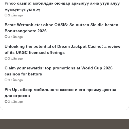
Pinco casino: мобилдик оюндар аркылуу акча утуп алуу
мүмкүнчүлүктөрү
3 tuần ago
Beste Wettanbieter ohne OASIS: So nutzen Sie die besten
Bonusangebote 2026
3 tuần ago
Unlocking the potential of Dream Jackpot Casino: a review
of its UKGC-licensed offerings
3 tuần ago
Claim your rewards: top promotions at World Cup 2026
casinos for bettors
3 tuần ago
Pin Up: обзор мобильного казино и его преимущества
для игроков
3 tuần ago