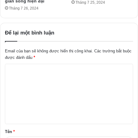
gian sống hiện đại
Tháng 7 25, 2024
Tháng 7 26, 2024
Để lại một bình luận
Email của bạn sẽ không được hiển thị công khai.
Các trường bắt buộc
được đánh dấu
*
B
ì
n
h
l
u
ậ
Tên
*
n