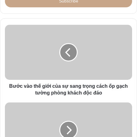
e
r
y
o
u
r
E
m
a
i
l
a
d
d
Bước vào thế giới của sự sang trọng cách ốp gạch
r
tường phòng khách độc đáo
e
s
s