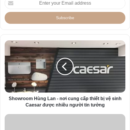
E
n
t
e
r
y
o
u
r
E
m
a
i
l
a
d
d
Showroom Hùng Lan - nơi cung cấp thiết bị vệ sinh
r
Caesar được nhiều người tin tưởng
e
s
s