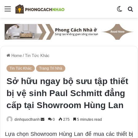
Menu
Switch
S
skin
fo
Home
/
Tin Tức Khác
Tin Tức Khác
Trang Trí Nhà
Sở hữu ngay bộ sưu tập thiết
bị vệ sinh Paul Schmitt đẳng
cấp tại Showroom Hùng Lan
dinhquocthanh
S
0
275
5 minutes read
e
Lựa chọn Showroom Hùng Lan để mua các thiết bị
n