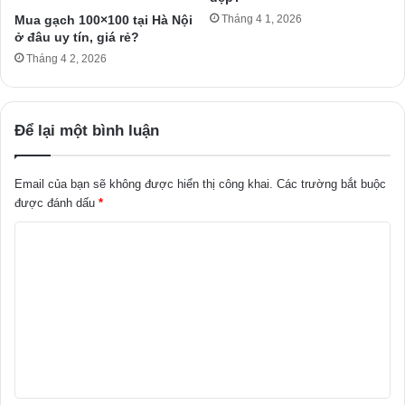
Mua gạch 100×100 tại Hà Nội
Tháng 4 1, 2026
ở đâu uy tín, giá rẻ?
Tháng 4 2, 2026
Để lại một bình luận
Email của bạn sẽ không được hiển thị công khai.
Các trường bắt buộc
được đánh dấu
*
B
ì
n
h
l
u
ậ