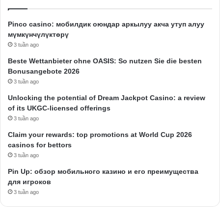
Pinco casino: мобилдик оюндар аркылуу акча утуп алуу
мүмкүнчүлүктөрү
3 tuần ago
Beste Wettanbieter ohne OASIS: So nutzen Sie die besten
Bonusangebote 2026
3 tuần ago
Unlocking the potential of Dream Jackpot Casino: a review
of its UKGC-licensed offerings
3 tuần ago
Claim your rewards: top promotions at World Cup 2026
casinos for bettors
3 tuần ago
Pin Up: обзор мобильного казино и его преимущества
для игроков
3 tuần ago