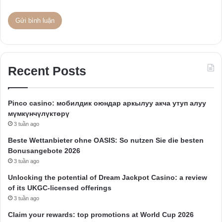
Recent Posts
Pinco casino: мобилдик оюндар аркылуу акча утуп алуу
мүмкүнчүлүктөрү
3 tuần ago
Beste Wettanbieter ohne OASIS: So nutzen Sie die besten
Bonusangebote 2026
3 tuần ago
Unlocking the potential of Dream Jackpot Casino: a review
of its UKGC-licensed offerings
3 tuần ago
Claim your rewards: top promotions at World Cup 2026