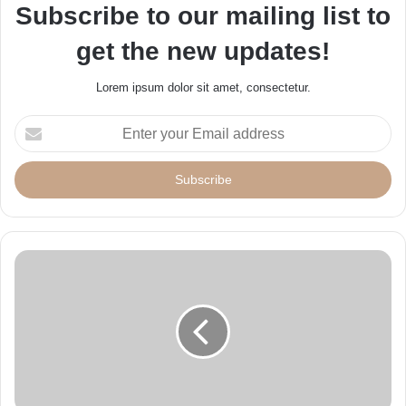
Subscribe to our mailing list to
get the new updates!
Lorem ipsum dolor sit amet, consectetur.
E
n
t
e
r
y
o
u
r
E
m
a
i
l
a