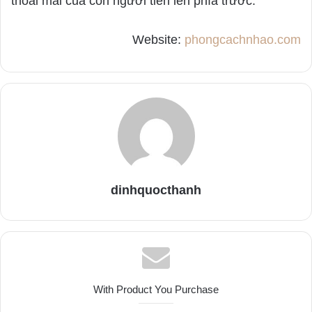
thoải mái của con người tiến lên phía trước.
Website:
phongcachnhao.com
dinhquocthanh
With Product You Purchase