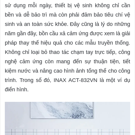
d
sử dụng mỗi ngày, thiết bị vệ sinh không chỉ cần
a
bền và dễ bảo trì mà còn phải đảm bảo tiêu chí vệ
n
sinh và an toàn sức khỏe. Đây cũng là lý do những
e
năm gần đây, bồn cầu xả cảm ứng được xem là giải
m
a
pháp thay thế hiệu quả cho các mẫu truyền thống.
i
Không chỉ loại bỏ thao tác chạm tay trực tiếp, công
l
nghệ cảm ứng còn mang đến sự thuận tiện, tiết
kiệm nước và nâng cao hình ảnh tổng thể cho công
trình. Trong số đó, INAX ACT-832VN là một ví dụ
điển hình.