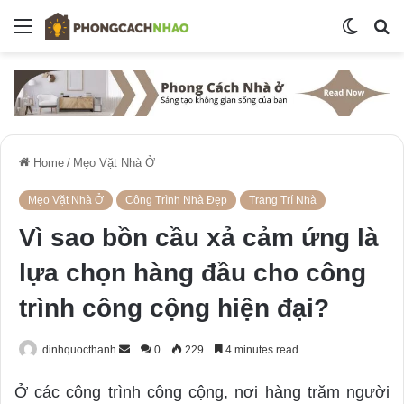
Menu
Switch
S
skin
fo
Home
/
Mẹo Vặt Nhà Ở
Mẹo Vặt Nhà Ở
Công Trình Nhà Đẹp
Trang Trí Nhà
Vì sao bồn cầu xả cảm ứng là
lựa chọn hàng đầu cho công
trình công cộng hiện đại?
dinhquocthanh
S
0
229
4 minutes read
e
Ở các công trình công cộng, nơi hàng trăm người
n