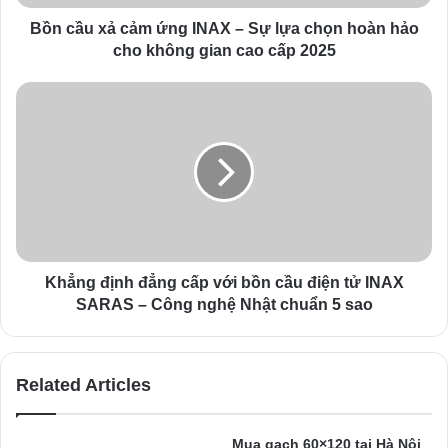
d
d
Bồn cầu xả cảm ứng INAX – Sự lựa chọn hoàn hảo
r
cho không gian cao cấp 2025
e
s
s
Khẳng định đẳng cấp với bồn cầu điện tử INAX
SARAS – Công nghệ Nhật chuẩn 5 sao
Related Articles
Mua gạch 60×120 tại Hà Nội