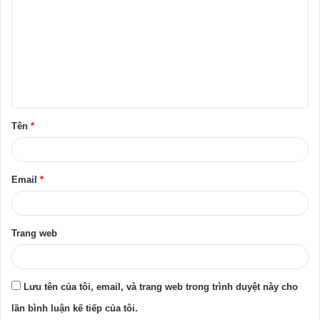
ì
n
h
l
u
ậ
Tên
*
n
*
Email
*
Trang web
Lưu tên của tôi, email, và trang web trong trình duyệt này cho
lần bình luận kế tiếp của tôi.