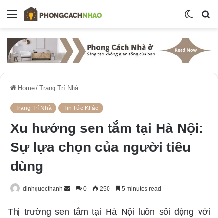
Menu
Switch
S
skin
fo
Home
/
Trang Trí Nhà
Trang Trí Nhà
Tin Tức Khác
Xu hướng sen tắm tại Hà Nội:
Sự lựa chọn của người tiêu
dùng
dinhquocthanh
S
0
250
5 minutes read
e
Thị trường sen tắm tại Hà Nội luôn sôi động với
n