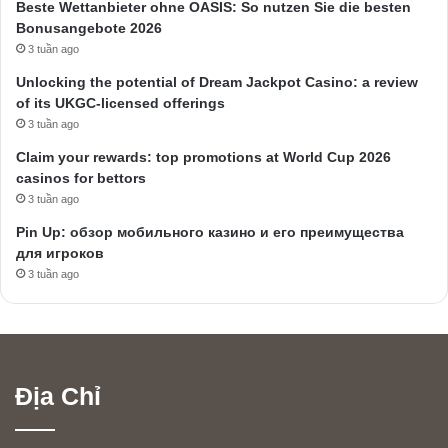
Beste Wettanbieter ohne OASIS: So nutzen Sie die besten
Bonusangebote 2026
3 tuần ago
Unlocking the potential of Dream Jackpot Casino: a review
of its UKGC-licensed offerings
3 tuần ago
Claim your rewards: top promotions at World Cup 2026
casinos for bettors
3 tuần ago
Pin Up: обзор мобильного казино и его преимущества
для игроков
3 tuần ago
Địa Chỉ