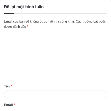
Để lại một bình luận
Email của bạn sẽ không được hiển thị công khai.
Các trường bắt buộc
được đánh dấu
*
B
ì
n
h
l
u
ậ
Tên
*
n
*
Email
*