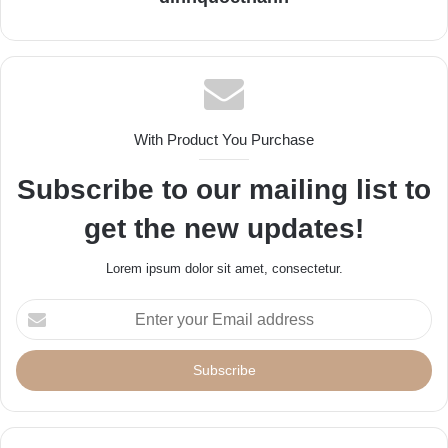
With Product You Purchase
Subscribe to our mailing list to
get the new updates!
Lorem ipsum dolor sit amet, consectetur.
E
n
t
e
r
y
o