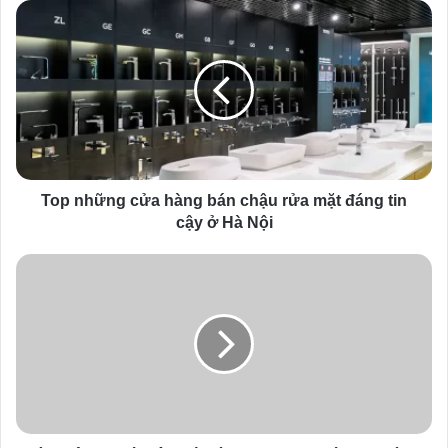
u
r
E
m
a
i
l
a
d
d
Top những cửa hàng bán chậu rửa mặt đáng tin
r
cậy ở Hà Nội
e
s
s